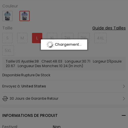
Couleur
Taille
Guide des Tailles
S
M
L
XL
2XL
3XL
4XL
Chargement...
5XL
Taille US Ajustée:38 Chest:48.03 Longueur:30.71 Largeur D'Epaule:
20.67 Longueur Des Manches:10.24.(In inch)
Disponible:Rupture De Stock
Envoyez à:
United States
30 Jours de Garantie Retour
INFORMATIONS DE PRODUIT
Festival:
Non