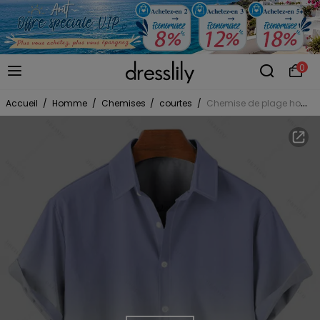
0
Accueil
/
Homme
/
Chemises
/
courtes
/
Chemise de plage homme à motif cocotier ombré, manches courtes retroussées, boutonnée