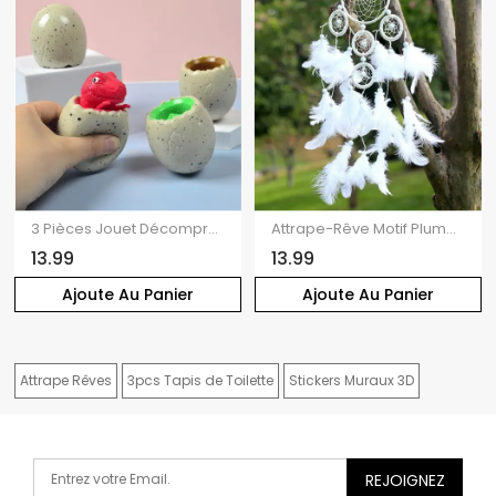
3 Pièces Jouet Décompression en Forme de Dinosaure
Attrape-Rêve Motif Plumes et Perles Style Bohémien Décor Maison
13.99
13.99
Ajoute Au Panier
Ajoute Au Panier
Attrape Rêves
3pcs Tapis de Toilette
Stickers Muraux 3D
REJOIGNEZ