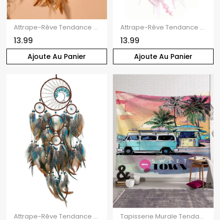
Attrape-Rêve Tendance à Sculpture Creuse en Forme D'Etoile avec Perles Fantaisies Décor Maison
Attrape-Rêve Tendance à Suspendre Au Mur Motif Plumes et Perles Fantaisies Décor Maison
13.99
13.99
Ajoute Au Panier
Ajoute Au Panier
Attrape-Rêve Tendance à Sculpture Creuse Motif Plumes et Perles Turquoises Fantaisies Style Vintage Décor Maison
Tapisserie Murale Tendance Motif Bus et Cocotiers pour la Plage