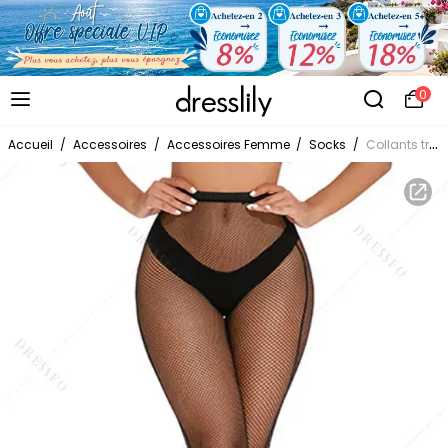
0
Accueil
/
Accessoires
/
Accessoires Femme
/
Socks
/
Collants transparents en résille ajourée à ligne verticale, taille haute, skinny