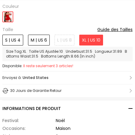
Couleur
Taille
Guide des Tailles
S | US 4
M | US 6
L | US 8
XL | US 10
Size Tag:XL Taille US Ajustée:10 Underbust:31.5 Longueur:31.89 B
ottoms Waist:31.5 Bottoms Length:8.66.(In inch)
Disponible:
Il reste seulement 3 articles!
Envoyez à:
United States
30 Jours de Garantie Retour
INFORMATIONS DE PRODUIT
Festival:
Noël
Occasions:
Maison