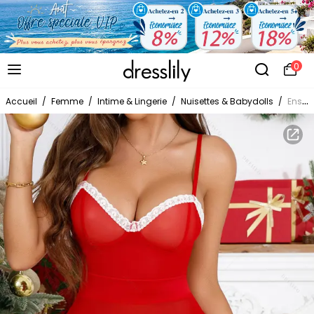
0
Accueil
/
Femme
/
Intime & Lingerie
/
Nuisettes & Babydolls
/
Ensemble de Body Lingerie Cœur Contrasté en Dentelle Transparente Insérée