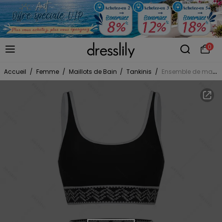
0
Accueil
/
Femme
/
Maillots de Bain
/
Tankinis
/
Ensemble de maillot de bain tankini de plage, soutien-gorge à imprimé zigzag et jupe fendue à poches