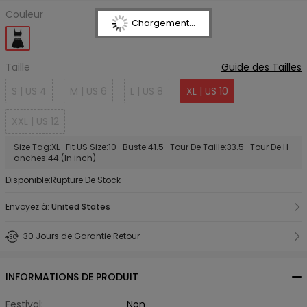
Couleur
Chargement...
Taille
Guide des Tailles
S | US 4
M | US 6
L | US 8
XL | US 10
XXL | US 12
Size Tag:XL Fit US Size:10 Buste:41.5 Tour De Taille:33.5 Tour De H
anches:44.(In inch)
Disponible:Rupture De Stock
Envoyez à:
United States
30 Jours de Garantie Retour
INFORMATIONS DE PRODUIT
Festival:
Non