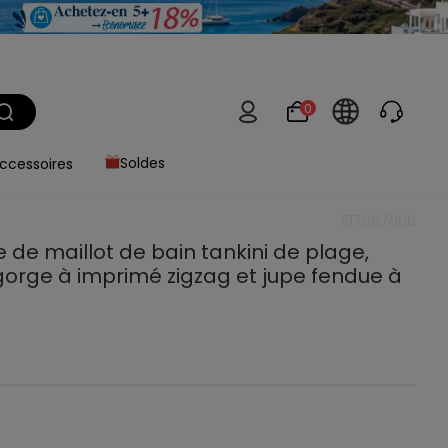
0
ccessoires
Soldes
517067006
de maillot de bain tankini de plage,
gorge à imprimé zigzag et jupe fendue à