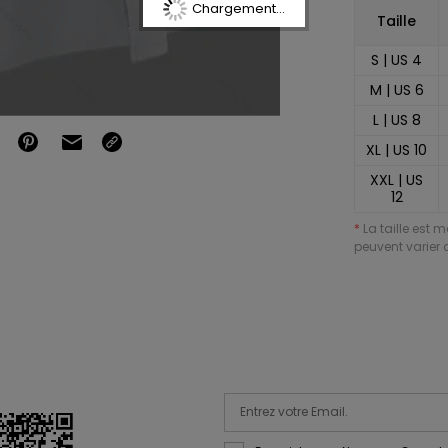
Chargement...
Taille
S | US 4
M | US 6
L | US 8
XL | US 10
XXL | US
12
*
La taille est 
peuvent varier d