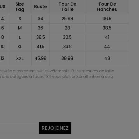
Size
Tour De
Tour De
US
Buste
Tag
Taille
Hanches
4
S
34
25.98
36.5
6
M
36
28
38.5
8
L
38.5
30.5
41
10
XL
41.5
33.5
44
12
XXL
45.98
38.98
48
mesurée directement sur les vêtements. Et les mesures de taille
'une catégorie à l'autre. S'il vous plaît prêter attention à cela.
REJOIGNEZ