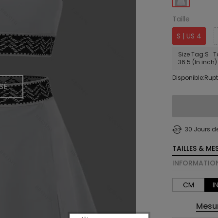
Taille
S | US 4
Size Tag:S Ta
36.5.(In inch)
Disponible:Rupt
SÉ
30 Jours d
TAILLES & ME
INFORMATION
CM
I
Mesur