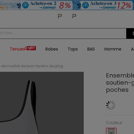
Tenues
Robes
Tops
BAS
Homme
A
Ensemble de maillot de bain tankini de plage, soutien-gorge à imprimé zigzag et jupe fendue à poches
Ensemble 
soutien-
poches
Couleur