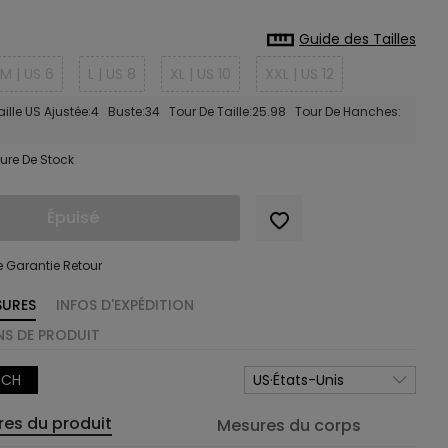
Guide des Tailles
M | US 6
L | US 8
XL | US 10
XXL | US 12
ille US Ajustée:4 Buste:34 Tour De Taille:25.98 Tour De Hanches:
ure De Stock
Épuisé
e Garantie Retour
SURES
INFOS D'EXPÉDITION
S DE PRODUIT
NCH
US·États-Unis
es du produit
Mesures du corps