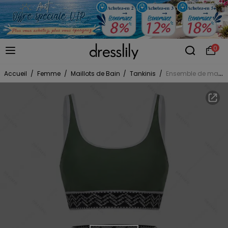
0
Accueil
/
Femme
/
Maillots de Bain
/
Tankinis
/
Ensemble de maillot de bain tankini de plage, soutien-gorge à imprimé zigzag et jupe fendue à poches