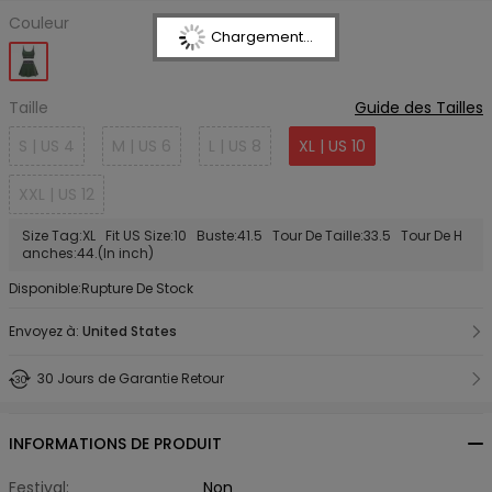
Couleur
Chargement...
Taille
Guide des Tailles
S | US 4
M | US 6
L | US 8
XL | US 10
XXL | US 12
Size Tag:XL Fit US Size:10 Buste:41.5 Tour De Taille:33.5 Tour De H
anches:44.(In inch)
Disponible:Rupture De Stock
Envoyez à:
United States
30 Jours de Garantie Retour
INFORMATIONS DE PRODUIT
Festival:
Non