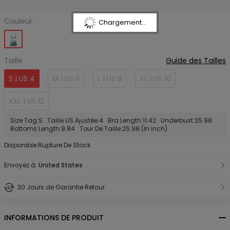
Couleur
Chargement...
Taille
Guide des Tailles
S | US 4
M | US 6
L | US 8
XL | US 10
XXL | US 12
Size Tag:S Taille US Ajustée:4 Bra Length:11.42 Underbust:25.98
Bottoms Length:9.84 Tour De Taille:25.98.(In inch)
Disponible:Rupture De Stock
Envoyez à:
United States
30 Jours de Garantie Retour
INFORMATIONS DE PRODUIT