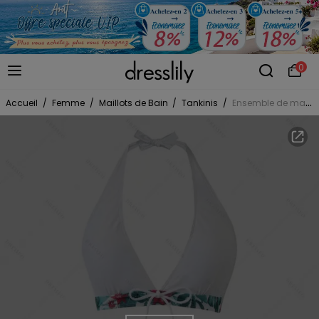
0
Accueil
/
Femme
/
Maillots de Bain
/
Tankinis
/
Ensemble de maillot de bain tankini de vacances avec nœud papillon, dos nu, motif floral tropical et feuilles de jungle, shorty