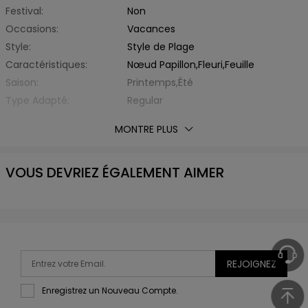
Festival:
Non
Occasions:
Vacances
Style:
Style de Plage
Caractéristiques:
Nœud Papillon,Fleuri,Feuille
Saison:
Printemps,Été
Type Adapté:
Regular
Épaisseur:
Standard
MONTRE PLUS
Éxtension de Tissu:
Hautement Elastique
Avec Ceinture:
Non
VOUS DEVRIEZ ÉGALEMENT AIMER
Matière:
Fibre Élastique,Polyamide
Type de Tissu:
d'Autre
Encolure:
Col Halter
Type de Soutien:
Sans Armature
Coussinet:
Rembourré (coussinets non
amovibles)
REJOIGNEZ
Type de Bretelle:
Ras du Cou
Enregistrez un Nouveau Compte.
Type de Taille:
Taille Haute