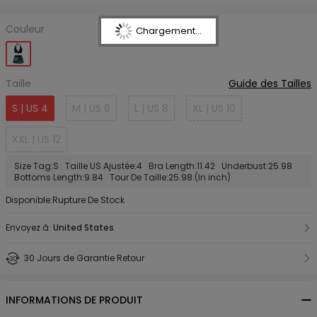
Couleur
Chargement...
Taille
Guide des Tailles
S | US 4
M | US 6
L | US 8
XL | US 10
XXL | US 12
Size Tag:S Taille US Ajustée:4 Bra Length:11.42 Underbust:25.98
Bottoms Length:9.84 Tour De Taille:25.98.(In inch)
Disponible:Rupture De Stock
Envoyez à:
United States
30 Jours de Garantie Retour
INFORMATIONS DE PRODUIT