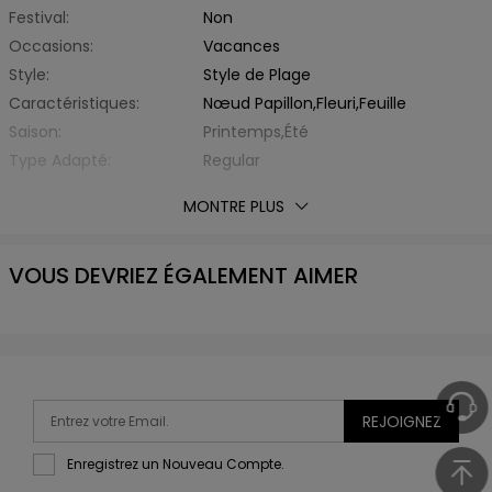
Festival:
Non
Occasions:
Vacances
Style:
Style de Plage
Caractéristiques:
Nœud Papillon,Fleuri,Feuille
Saison:
Printemps,Été
Type Adapté:
Regular
Épaisseur:
Standard
MONTRE PLUS
Éxtension de Tissu:
Hautement Elastique
Avec Ceinture:
Non
VOUS DEVRIEZ ÉGALEMENT AIMER
Matière:
Fibre Élastique,Polyamide
Type de Tissu:
d'Autre
Encolure:
Col Halter
Type de Soutien:
Sans Armature
Coussinet:
Rembourré (coussinets non
amovibles)
REJOIGNEZ
Type de Bretelle:
Ras du Cou
Enregistrez un Nouveau Compte.
Type de Taille:
Taille Haute