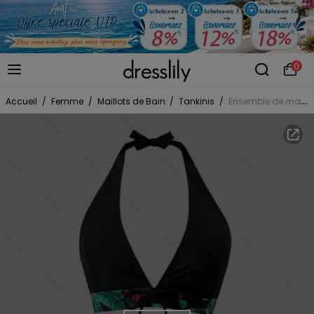
0
Accueil
/
Femme
/
Maillots de Bain
/
Tankinis
/
Ensemble de maillot de bain tankini de vacances avec nœud papillon, dos nu, motif floral tropical et feuilles de jungle, shorty