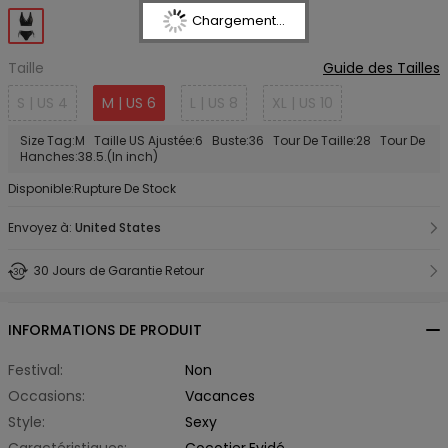
Chargement...
Taille
Guide des Tailles
S | US 4
M | US 6
L | US 8
XL | US 10
Size Tag:M Taille US Ajustée:6 Buste:36 Tour De Taille:28 Tour De
Hanches:38.5.(In inch)
Disponible:Rupture De Stock
Envoyez à:
United States
30 Jours de Garantie Retour
INFORMATIONS DE PRODUIT
Festival:
Non
Occasions:
Vacances
Style:
Sexy