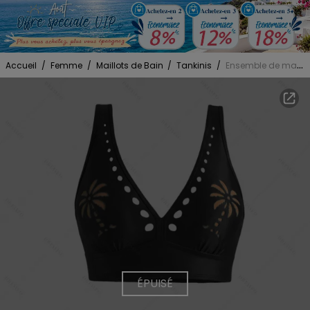
Accueil
/
Femme
/
Maillots de Bain
/
Tankinis
/
Ensemble de maillot de bain tankini de vacances avec soutien-gorge ajouré à motif cocotier et culotte à lacets
ÉPUISÉ