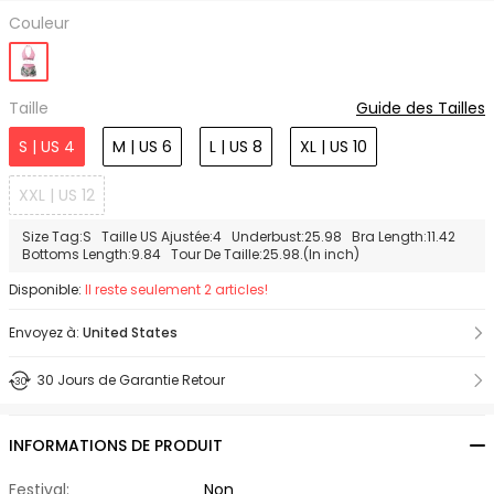
Couleur
Taille
Guide des Tailles
S | US 4
M | US 6
L | US 8
XL | US 10
XXL | US 12
Size Tag:S Taille US Ajustée:4 Underbust:25.98 Bra Length:11.42
Bottoms Length:9.84 Tour De Taille:25.98.(In inch)
Disponible:
Il reste seulement 2 articles!
Envoyez à:
United States
30 Jours de Garantie Retour
INFORMATIONS DE PRODUIT
Festival:
Non