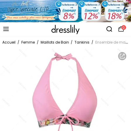
0
Accueil
/
Femme
/
Maillots de Bain
/
Tankinis
/
Ensemble de maillot de bain tankini de vacances, imprimé floral hibiscus, nœud papillon, dos nu et shorty