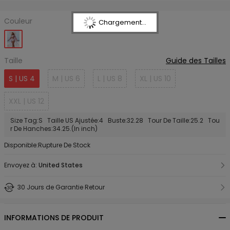
Couleur
Chargement...
Taille
Guide des Tailles
S | US 4
M | US 6
L | US 8
XL | US 10
XXL | US 12
Size Tag:S Taille US Ajustée:4 Buste:32.28 Tour De Taille:25.2 Tou
r De Hanches:34.25.(In inch)
Disponible:Rupture De Stock
Envoyez à:
United States
30 Jours de Garantie Retour
INFORMATIONS DE PRODUIT