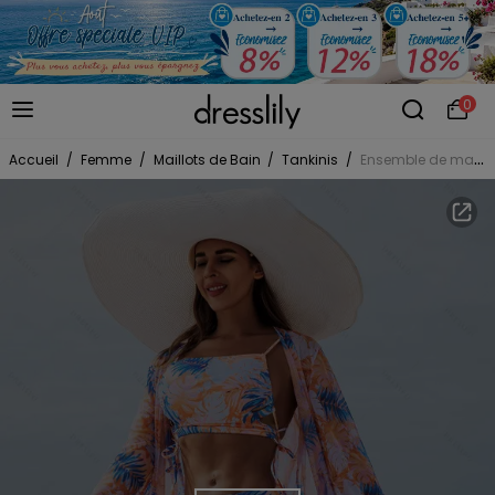
0
Accueil
/
Femme
/
Maillots de Bain
/
Tankinis
/
Ensemble de maillot de bain trois pièces pour vacances, imprimé tropical de feuilles de palmier, shorty élastiqué et paréo