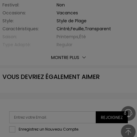
Festival:
Non
Occasions:
Vacances
Style:
Style de Plage
Caractéristiques:
Cintré,Feuille,Transparent
Saison:
Printemps,Été
Type Adapté:
Regular
Épaisseur:
Standard
MONTRE PLUS
Éxtension de Tissu:
Hautement Elastique
Avec Ceinture:
Non
VOUS DEVRIEZ ÉGALEMENT AIMER
Matière:
Polyester,Spandex
Type de Tissu:
d'Autre
Encolure:
Bretelle Fine
Type de Soutien:
Sans Armature
Coussinet:
Rembourré (coussinets non
amovibles)
REJOIGNEZ
Type de Bretelle:
Bretelles Ajustables
Enregistrez un Nouveau Compte.
Type de Taille:
Taille Moyenne