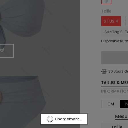
Taille
S | US 4
Size Tag:S Ta
Disponible:Rupt
SÉ
30 Jours d
TAILLES & ME
INFORMATION
CM
I
Mesur
Chargement...
Taille