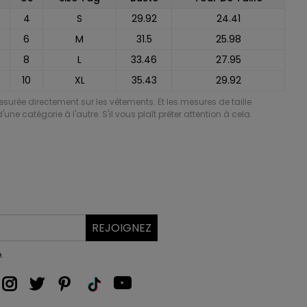
4
S
29.92
24.41
6
M
31.5
25.98
8
L
33.46
27.95
10
XL
35.43
29.92
mesurée directement sur les vêtements. Et les mesures de taille
'une catégorie à l'autre. S'il vous plaît prêter attention à cela.
REJOIGNEZ
.