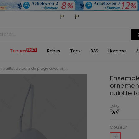
Tenues
Robes
Tops
BAS
Homme
A
Ensemble maillot de bain de plage avec ornement métallique, nœud papillon dans le dos, culotte taille haute
Ensemble
ornement
culotte t
Couleur