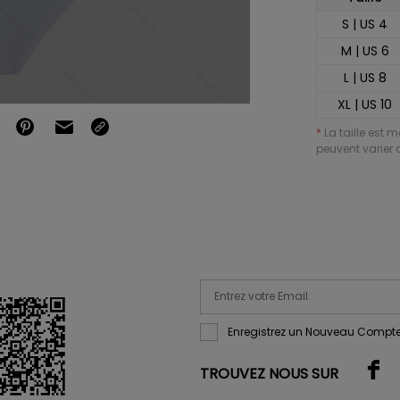
S | US 4
M | US 6
L | US 8
XL | US 10
*
La taille est 
peuvent varier d
Enregistrez un Nouveau Compte
TROUVEZ NOUS SUR