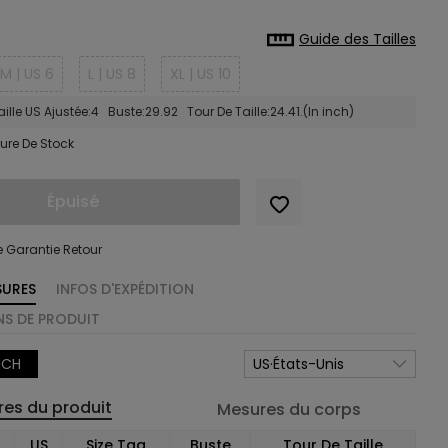
Guide des Tailles
M | US 6
L | US 8
XL | US 10
ille US Ajustée:4 Buste:29.92 Tour De Taille:24.41.(In inch)
ure De Stock
Épuisé
e Garantie Retour
SURES
INFOS D'EXPÉDITION
S DE PRODUIT
NCH
US·États-Unis
es du produit
Mesures du corps
US
Size Tag
Buste
Tour De Taille