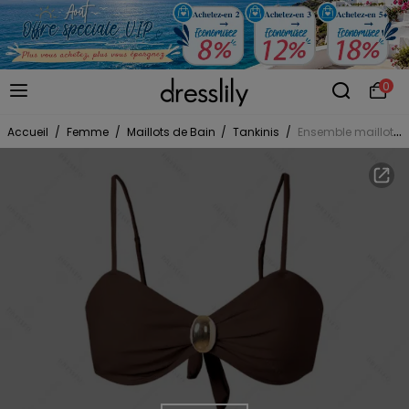
0
Accueil
/
Femme
/
Maillots de Bain
/
Tankinis
/
Ensemble maillot de bain de plage avec ornement métallique, nœud papillon dans le dos, culotte taille haute