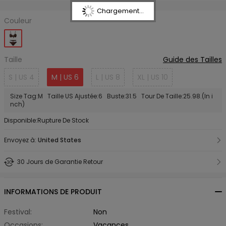
Chargement...
Couleur
Taille
Guide des Tailles
S | US 4
M | US 6
L | US 8
XL | US 10
Size Tag:M Taille US Ajustée:6 Buste:31.5 Tour De Taille:25.98.(In i
nch)
Disponible:Rupture De Stock
Envoyez à:
United States
30 Jours de Garantie Retour
INFORMATIONS DE PRODUIT
Festival:
Non
Occasions:
Vacances