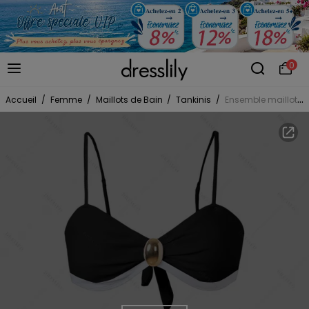
0
Accueil
/
Femme
/
Maillots de Bain
/
Tankinis
/
Ensemble maillot de bain de plage avec ornement métallique, nœud papillon dans le dos, culotte taille haute