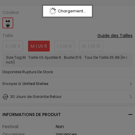
Chargement...
Couleur
Taille
Guide des Tailles
S | US 4
M | US 6
L | US 8
XL | US 10
Size Tag:M Taille US Ajustée:6 Buste:31.5 Tour De Taille:25.98.(In i
nch)
Disponible:Rupture De Stock
Envoyez à:
United States
30 Jours de Garantie Retour
INFORMATIONS DE PRODUIT
Festival:
Non
Occasions:
Vacances