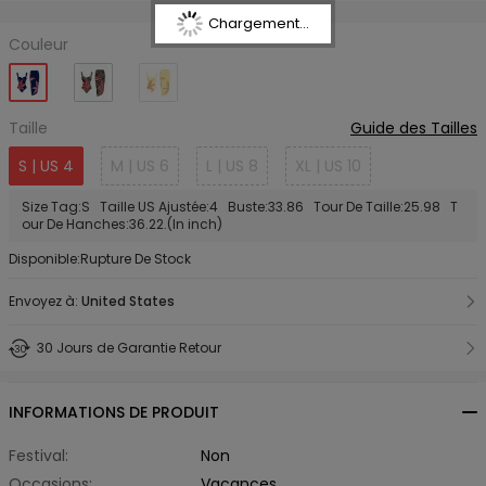
Chargement...
Couleur
Taille
Guide des Tailles
S | US 4
M | US 6
L | US 8
XL | US 10
Size Tag:S Taille US Ajustée:4 Buste:33.86 Tour De Taille:25.98 T
our De Hanches:36.22.(In inch)
Disponible:Rupture De Stock
Envoyez à:
United States
30 Jours de Garantie Retour
INFORMATIONS DE PRODUIT
Festival:
Non
Occasions:
Vacances