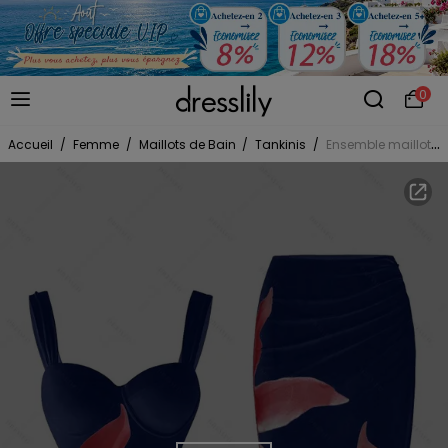
0
Accueil
/
Femme
/
Maillots de Bain
/
Tankinis
/
Ensemble maillot de bain de vacances Lily à imprimé floral, maillot de bain une pièce à armatures et jupe moulante