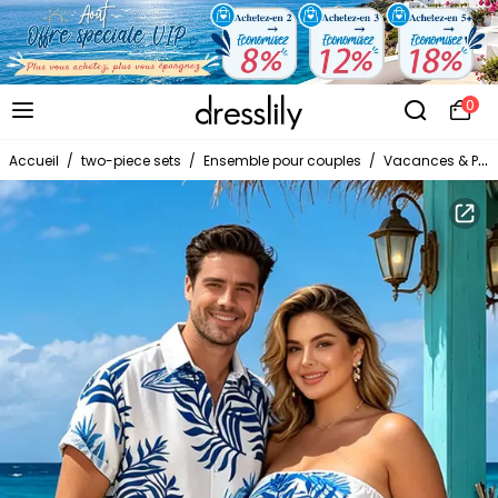
0
Accueil
/
two-piece sets
/
Ensemble pour couples
/
Vacances & Plage