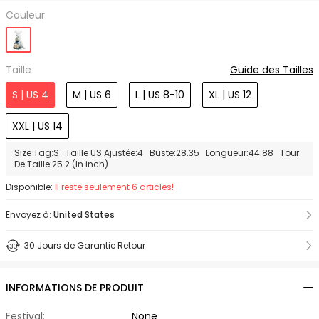
Couleur
Taille
Guide des Tailles
S | US 4
M | US 6
L | US 8-10
XL | US 12
XXL | US 14
Size Tag:S Taille US Ajustée:4 Buste:28.35 Longueur:44.88 Tour
De Taille:25.2.(In inch)
Disponible:
Il reste seulement 6 articles!
Envoyez à:
United States
30 Jours de Garantie Retour
INFORMATIONS DE PRODUIT
Festival:
None