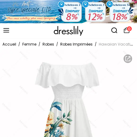
0
Accueil
/
Femme
/
Robes
/
Robes Imprimées
/
Hawaiian Vacation Dress Hibiscus Floral Tropical Leaf Print Flounce Off the Shoulder Smocked Slit Dress