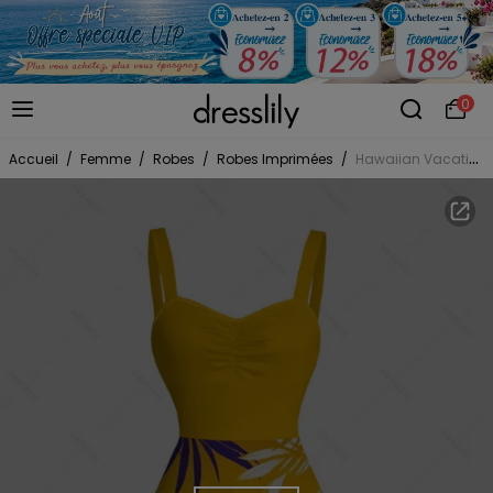
0
Accueil
/
Femme
/
Robes
/
Robes Imprimées
/
Hawaiian Vacation Dress Tropical Palm Leaf Print Ombre Ruched Bust Mini Dress