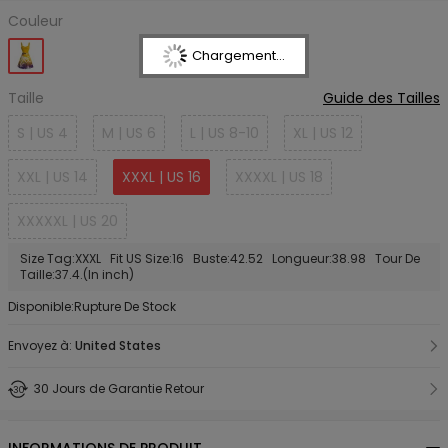
Couleur
Chargement...
Taille
Guide des Tailles
S | US 4
M | US 6
L | US 8-10
XL | US 12
XXL | US 14
XXXL | US 16
XXXXL | US 18
XXXXXL | US 20
Size Tag:XXXL Fit US Size:16 Buste:42.52 Longueur:38.98 Tour De
Taille:37.4.(In inch)
Disponible:Rupture De Stock
Envoyez à:
United States
30 Jours de Garantie Retour