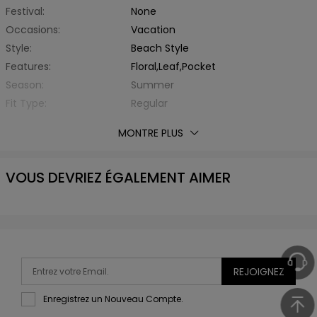
Festival:
None
Occasions:
Vacation
Style:
Beach Style
Features:
Floral,Leaf,Pocket
Season:
Summer
Fit Type:
Regular
Thickness:
Standard
MONTRE PLUS
Fabric Stretch:
No Stretch
With Belt:
No
VOUS DEVRIEZ ÉGALEMENT AIMER
Material:
Elastane,Polyester
Fabric Type:
Other
Collar:
Off The Shoulder
Sleeve Type:
Sleeveless
Sleeve Length:
Sleeveless
Top Length:
Regular
REJOIGNEZ
Waist:
High Waist
Enregistrez un Nouveau Compte.
Package Contents:
1 x Romper