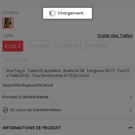
Couleur
Chargement...
Taille
Guide des Tailles
S | US 4
M | US 6
L | US 8-10
XL | US 12
XXL | US 14
Size Tag:S Taille US Ajustée:4 Buste:26.38 Longueur:26.77 Tour D
e Taille:23.62 Tour De Hanches:41.73.(In inch)
Disponible:Rupture De Stock
Envoyez à:
United States
30 Jours de Garantie Retour
INFORMATIONS DE PRODUIT