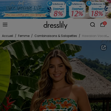
0
Accueil
/
Femme
/
Combinaisons & Salopettes
/
Hawaiian Vacation Romper Watercolor Tropical Hibiscus Floral Leaf Print Pocket Off the Shoulder Romper