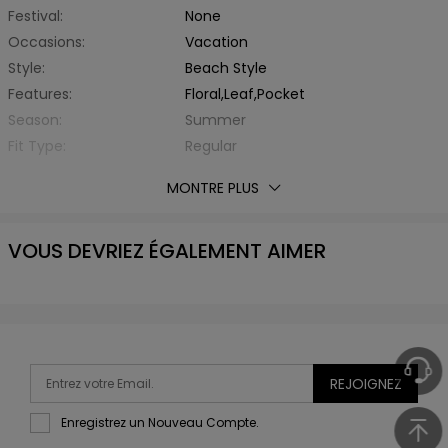
Festival:
None
Occasions:
Vacation
Style:
Beach Style
Features:
Floral,Leaf,Pocket
Season:
Summer
Fit Type:
Regular
Thickness:
Standard
MONTRE PLUS
Fabric Stretch:
No Stretch
With Belt:
No
VOUS DEVRIEZ ÉGALEMENT AIMER
Material:
Elastane,Polyester
Fabric Type:
Other
Collar:
Off The Shoulder
Sleeve Type:
Sleeveless
Sleeve Length:
Sleeveless
Top Length:
Regular
REJOIGNEZ
Waist:
High Waist
Enregistrez un Nouveau Compte.
Package Contents:
1 x Romper