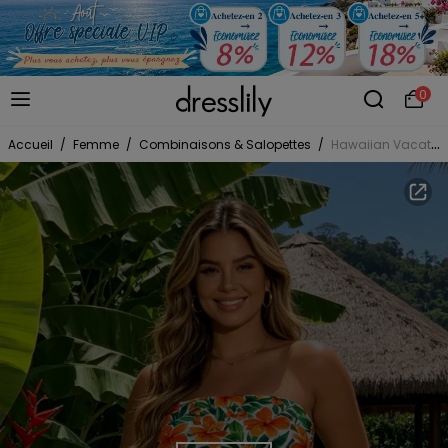
0
Accueil
/
Femme
/
Combinaisons & Salopettes
/
Hawaiian Vacation Romper Watercolor Tropical Hibiscus Floral Leaf Print Pocket Off the Shoulder Romper