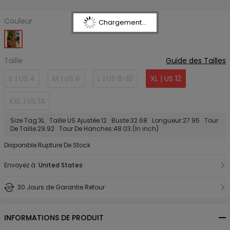
Couleur
Chargement...
Taille
Guide des Tailles
S | US 4
M | US 6
L | US 8-10
XL | US 12
XXL | US 14
Size Tag:XL Taille US Ajustée:12 Buste:32.68 Longueur:27.95 Tour
De Taille:29.92 Tour De Hanches:48.03.(In inch)
Disponible:Rupture De Stock
Envoyez à:
United States
30 Jours de Garantie Retour
INFORMATIONS DE PRODUIT