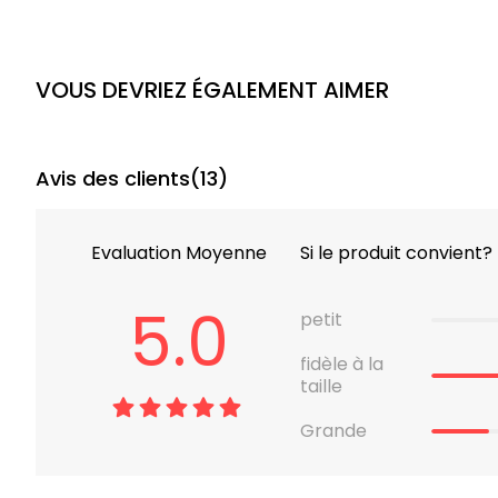
VOUS DEVRIEZ ÉGALEMENT AIMER
Avis des clients(
13
)
Evaluation Moyenne
Si le produit convient?
5.0
petit
fidèle à la
taille
Grande