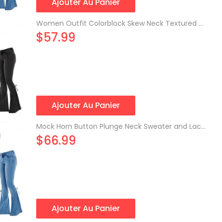
Ajouter Au Panier
Women Outfit Colorblock Skew Neck Textured Buckle Top and Lace Up Flare Jeans Set
$57.99
Ajouter Au Panier
Mock Horn Button Plunge Neck Sweater and Lace Up Flare Jeans Outfit
$66.99
Ajouter Au Panier