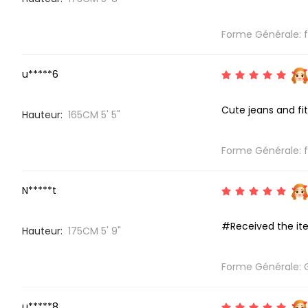
Forme Générale: fid
u*****6
Cute jeans and fit
Hauteur:
165CM 5' 5"
Forme Générale: fid
N*****t
#Received the it
Hauteur:
175CM 5' 9"
Forme Générale: 
u*****8