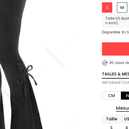
S
M
Taille US Aju
n inch)
Disponible: En 
30 Jours d
TAILLES & ME
INFORMATION
CM
I
Mesur
Taille
U
S
4