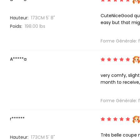
CuteNiceGood qual
Hauteur:
173CM 5' 8"
easy but that mig
Poids:
198.00 lbs
Forme Générale: fid
A*****a
very comfy, slight
month to receive, s
Forme Générale: fid
r******
Très belle coupe m
Hauteur:
173CM 5' 8"