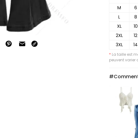
M
6
L
8
XL
10
2XL
12
3XL
14
*
La taille est 
peuvent varier d
#Comment 