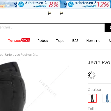
Tenues
Robes
Tops
BAS
Homme
A
Jean Evasé en Couleur Unie avec Poches à Lacets
Jean Eva
Couleur
Taille