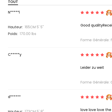
TOUT
N*****l
Good qualityRecei
Hauteur:
165CM 5' 5"
Poids:
170.00 lbs
Forme Générale: fid
C*****y
Leider zu weit
Forme Générale: 
d******
love love love the
Hauteur:
173CM 5' 8"