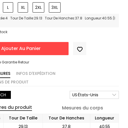
L
XL
2XL
3XL
stée:4 Tour De Taille:29.13 Tour De Hanches:37.8 Longueur:40.55.(I
Stock
Ajouter Au Panier
e Garantie Retour
SURES
INFOS D'EXPÉDITION
S DE PRODUIT
NCH
US·États-Unis
es du produit
Mesures du corps
S
Tour De Taille
Tour De Hanches
Longueur
29.13
37.8
40.55