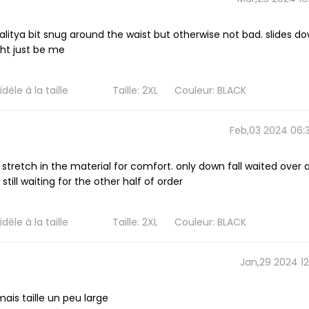
itya bit snug around the waist but otherwise not bad. slides d
ht just be me
èle à la taille
Taille: 2XL
Couleur: BLACK
Feb,03 2024 06:
 stretch in the material for comfort. only down fall waited over 
till waiting for the other half of order
èle à la taille
Taille: 2XL
Couleur: BLACK
Jan,29 2024 12:
ais taille un peu large