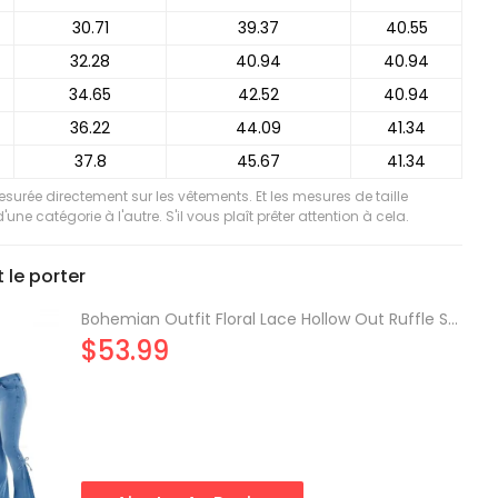
30.71
39.37
40.55
32.28
40.94
40.94
34.65
42.52
40.94
36.22
44.09
41.34
37.8
45.67
41.34
mesurée directement sur les vêtements. Et les mesures de taille
'une catégorie à l'autre. S'il vous plaît prêter attention à cela.
le porter
Bohemian Outfit Floral Lace Hollow Out Ruffle Scalloped Tied Cropped Tank Top and Lace Up Flare Jeans Set
$53.99