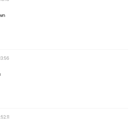
own
33:56
a
52:11