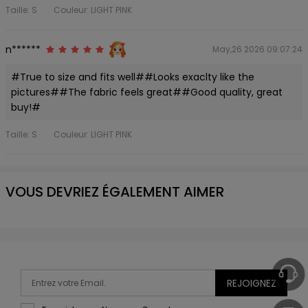
Taille: S
Couleur: LIGHT PINK
n******
May,26 2026 09:07:24
#True to size and fits well##Looks exaclty like the
pictures##The fabric feels great##Good quality, great
buy!#
Taille: S
Couleur: LIGHT PINK
VOUS DEVRIEZ ÉGALEMENT AIMER
REJOIGNEZ