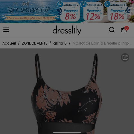
0
Accueil
/
ZONE DE VENTE
/
all for 6
/
Maillot de Bain à Bretelle à Imprimé Feuille en Maille Insérée Une-Pièce