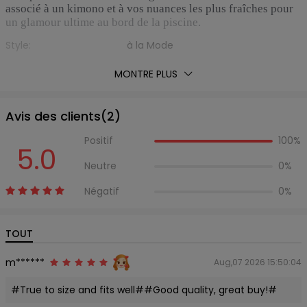
associé à un kimono et à vos nuances les plus fraîches pour
un glamour ultime au bord de la piscine.
Style:
à la Mode
Type de Maillot de Bain:
Une-Pièce
MONTRE PLUS
Type:
Pour Femmes
Matières:
Polyester,Polyuréthane
Avis des clients(
2
)
Style de Soutien-gorge:
Rembourré
Type de Soutien:
Sans Armature
Positif
100%
5.0
Encolure:
Bretelles Spaghetti
Neutre
0%
Type de Motif:
Feuille
Ornement:
Maille
Négatif
0%
Type de Taille:
Naturel
Éxtension de Tissu:
Hautement Extensible
TOUT
Poids:
0,1950kg
Liste d'emballage:
1 x Maillot de Bain
m******
Aug,07 2026 15:50:04
#True to size and fits well##Good quality, great buy!#