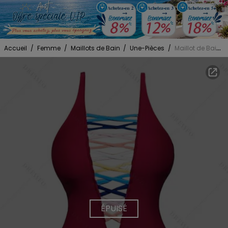
Accueil
/
Femme
/
Maillots de Bain
/
Une-Pièces
/
Maillot de Bain Coloré en Treillis à Col V Plongeant Une-Pièce
ÉPUISÉ