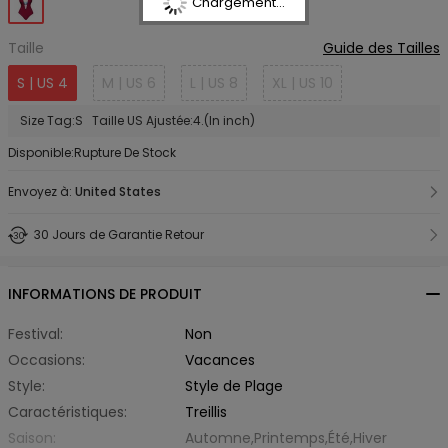
Chargement...
Taille
Guide des Tailles
S | US 4
M | US 6
L | US 8
XL | US 10
Size Tag:S Taille US Ajustée:4.(In inch)
Disponible:Rupture De Stock
Envoyez à:
United States
30 Jours de Garantie Retour
INFORMATIONS DE PRODUIT
Festival:
Non
Occasions:
Vacances
Style:
Style de Plage
Caractéristiques:
Treillis
Saison:
Automne,Printemps,Été,Hiver