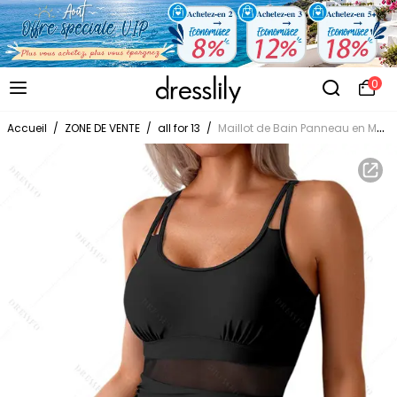
0
Accueil
/
ZONE DE VENTE
/
all for 13
/
Maillot de Bain Panneau en Maille Transparente Matelassé en Couleur Unie avec Nœud Papillon Une-Pièce