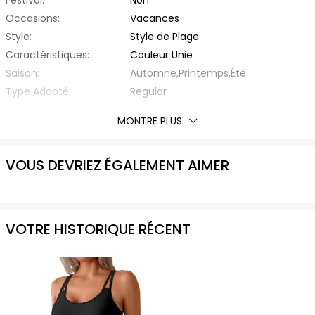
Festival:
Non
Occasions:
Vacances
Style:
Style de Plage
Caractéristiques:
Couleur Unie
Saison:
Automne,Printemps,Été
Type Adapté:
Regular
Épaisseur:
Standard
MONTRE PLUS
Éxtension de Tissu:
Légèrement Elastique
Avec Ceinture:
Non
VOUS DEVRIEZ ÉGALEMENT AIMER
Matière:
Polyamide
Encolure:
Autres
Type de Soutien:
Sans Armature
Coussinet:
Coussinets Amovibles
VOTRE HISTORIQUE RÉCENT
Type de Bretelle:
Bretelles Ajustables
Type de Taille:
Taille Haute
Liste d'emballage:
1 x Maillot de Bain