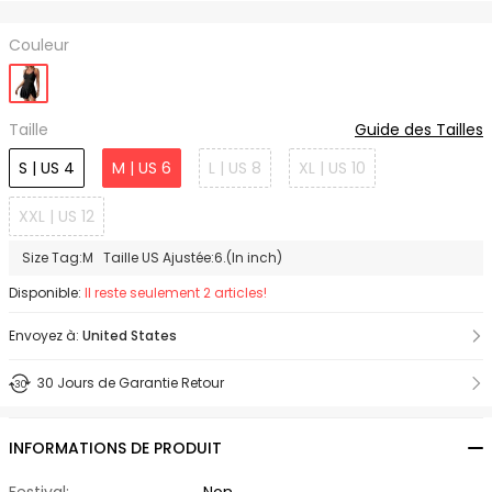
Couleur
Taille
Guide des Tailles
S | US 4
M | US 6
L | US 8
XL | US 10
XXL | US 12
Size Tag:M Taille US Ajustée:6.(In inch)
Disponible:
Il reste seulement 2 articles!
Envoyez à:
United States
30 Jours de Garantie Retour
INFORMATIONS DE PRODUIT