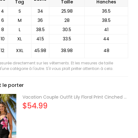
Tag
Taille
Hanches
4
S
34
25.98
36.5
6
M
36
28
38.5
8
L
38.5
30.5
41
10
XL
41.5
33.5
44
12
XXL
45.98
38.98
48
mesurée directement sur les vêtements. Et les mesures de taille
'une catégorie à l'autre. S'il vous plaît prêter attention à cela.
le porter
Vacation Couple Outfit Lily Floral Print Cinched Boyshorts Swimsuit and Shirt Shorts Set
$54.99