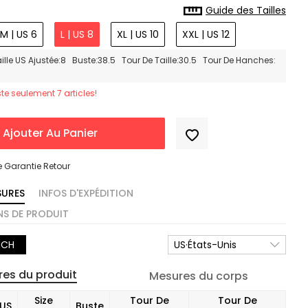
Guide des Tailles
M | US 6
L | US 8
XL | US 10
XXL | US 12
ille US Ajustée:8 Buste:38.5 Tour De Taille:30.5 Tour De Hanches:
este seulement 7 articles!
Ajouter Au Panier
e Garantie Retour
SURES
INFOS D'EXPÉDITION
S DE PRODUIT
NCH
US·États-Unis
es du produit
Mesures du corps
Size
Tour De
Tour De
US
Buste