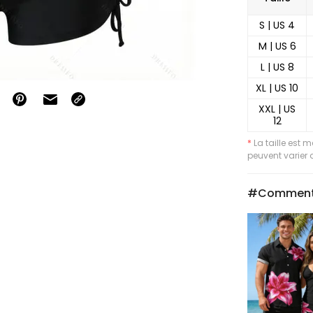
S | US 4
M | US 6
L | US 8
XL | US 10
XXL | US
12
*
La taille est 
peuvent varier d
#Comment 