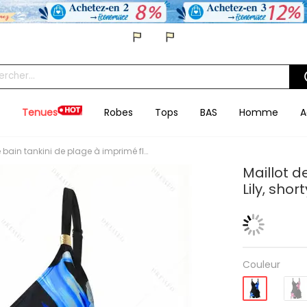
Tenues
Robes
Tops
BAS
Homme
A
Maillot de bain tankini de plage à imprimé floral Lily, shorty resserré, maillot de bain de vacances
Maillot d
Lily, sho
Couleur