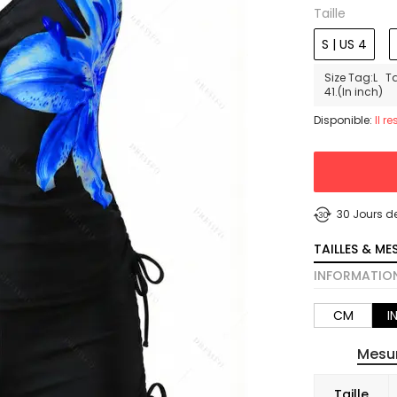
Taille
S | US 4
Size Tag:L Ta
41.(In inch)
Disponible:
Il r
30 Jours d
TAILLES & ME
INFORMATION
CM
I
Mesur
Taille