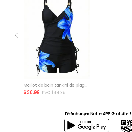
Maillot de bain tankini de plage à imprimé floral Lily, shorty resserré, maillot de bain de vacances
$
26.99
PVC
$
44.39
Télécharger Notre APP Gratuite !