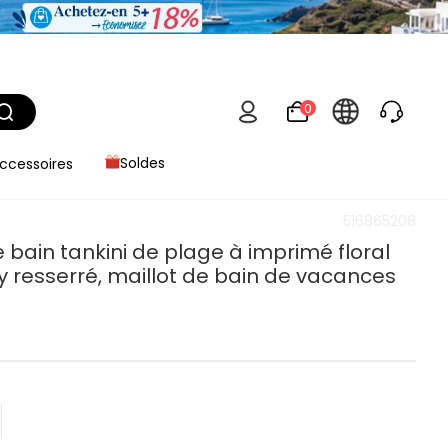
0
ccessoires
Soldes
516865208
e bain tankini de plage à imprimé floral
rty resserré, maillot de bain de vacances