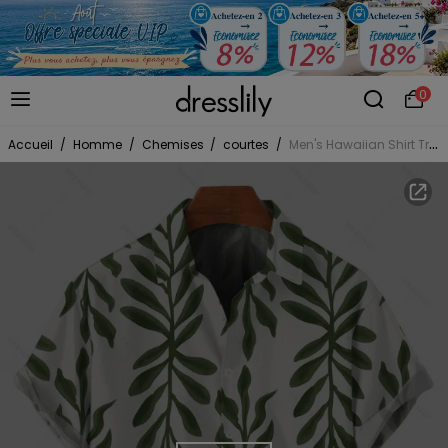
0
Accueil
/
Homme
/
Chemises
/
courtes
/
Men's Hawaiian Shirt Tropical Pinnate Leaf Leaf Print Button Up Shirt