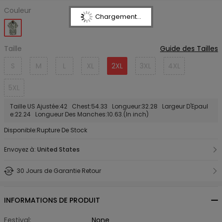
Couleur
Chargement...
Taille
Guide des Tailles
S
M
L
XL
2XL
3XL
4XL
5XL
Taille US Ajustée:42 Chest:54.33 Longueur:32.28 Largeur D'Epaul
e:22.24 Longueur Des Manches:10.63.(In inch)
Disponible:Rupture De Stock
Envoyez à:
United States
30 Jours de Garantie Retour
INFORMATIONS DE PRODUIT
Festival:
None