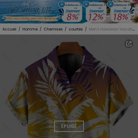
Accueil
/
Homme
/
Chemises
/
courtes
/
Men's Hawaiian Vacation Shirt Tropical Palm Leaf Print Ombre Button Up Shirt
ÉPUISÉ