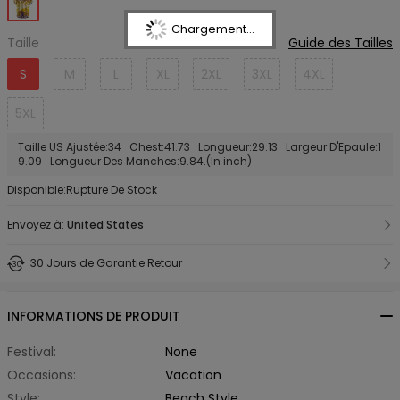
Chargement...
Taille
Guide des Tailles
S
M
L
XL
2XL
3XL
4XL
5XL
Taille US Ajustée:34 Chest:41.73 Longueur:29.13 Largeur D'Epaule:1
9.09 Longueur Des Manches:9.84.(In inch)
Disponible:Rupture De Stock
Envoyez à:
United States
30 Jours de Garantie Retour
INFORMATIONS DE PRODUIT
Festival:
None
Occasions:
Vacation
Style:
Beach Style