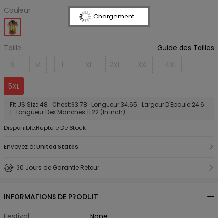
Couleur
Chargement...
Taille
Guide des Tailles
S
M
L
XL
2XL
3XL
4XL
5XL
Fit US Size:48 Chest:63.78 Longueur:34.65 Largeur D'Epaule:24.6
1 Longueur Des Manches:11.22.(In inch)
Disponible:Rupture De Stock
Envoyez à:
United States
30 Jours de Garantie Retour
INFORMATIONS DE PRODUIT
Festival:
None