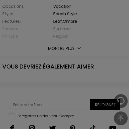
Occasions:
Vacation
Style:
Beach Style
Features:
Leaf,Ombre
Season:
Summer
Fit Type:
Regular
Thickness:
Standard
MONTRE PLUS
Fabric Stretch:
No Stretch
With Belt:
No
VOUS DEVRIEZ ÉGALEMENT AIMER
Material:
Polyester,Spandex
Fabric Type:
Other
Collar:
Turn-down Collar
Sleeve Type:
Regular Sleeve
Sleeve Length:
Short Sleeves
Top Length:
Regular
REJOIGNEZ
Package Contents:
1 x Shirt
Enregistrez un Nouveau Compte.