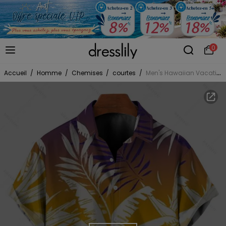
0
Accueil
/
Homme
/
Chemises
/
courtes
/
Men's Hawaiian Vacation Shirt Tropical Palm Leaf Print Ombre Button Up Shirt