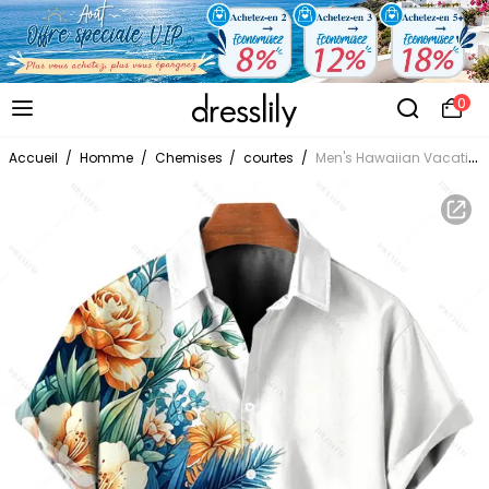
0
Accueil
/
Homme
/
Chemises
/
courtes
/
Men's Hawaiian Vacation Shirt Hibiscus Floral Tropical Leaf Print Button Up Shirt