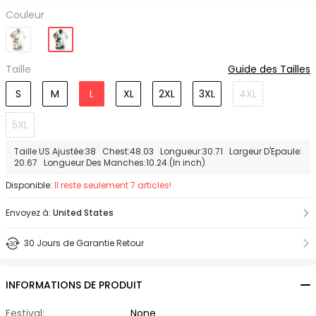
Couleur
Taille
Guide des Tailles
S
M
L
XL
2XL
3XL
4XL
5XL
Taille US Ajustée:38 Chest:48.03 Longueur:30.71 Largeur D'Epaule:
20.67 Longueur Des Manches:10.24.(In inch)
Disponible:
Il reste seulement 7 articles!
Envoyez à:
United States
30 Jours de Garantie Retour
INFORMATIONS DE PRODUIT
Festival:
None