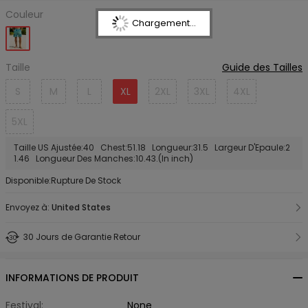
Couleur
Chargement...
Taille
Guide des Tailles
S
M
L
XL
2XL
3XL
4XL
5XL
Taille US Ajustée:40 Chest:51.18 Longueur:31.5 Largeur D'Epaule:2
1.46 Longueur Des Manches:10.43.(In inch)
Disponible:Rupture De Stock
Envoyez à:
United States
30 Jours de Garantie Retour
INFORMATIONS DE PRODUIT
Festival:
None