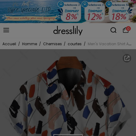
0
Accueil
/
Homme
/
Chemises
/
courtes
/
Men's Vacation Shirt Abstract Art Graffiti Color Block Print Button Up Shirt