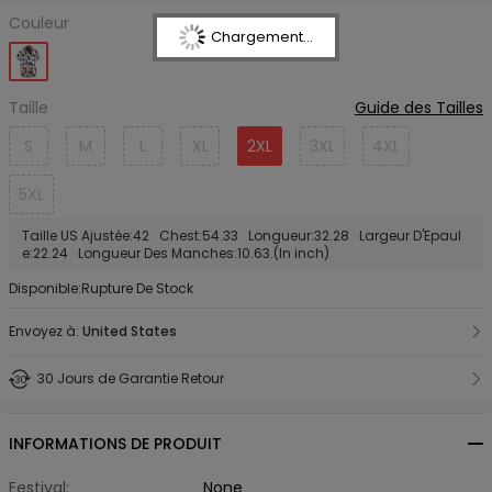
Couleur
Chargement...
Taille
Guide des Tailles
S
M
L
XL
2XL
3XL
4XL
5XL
Taille US Ajustée:42 Chest:54.33 Longueur:32.28 Largeur D'Epaul
e:22.24 Longueur Des Manches:10.63.(In inch)
Disponible:Rupture De Stock
Envoyez à:
United States
30 Jours de Garantie Retour
INFORMATIONS DE PRODUIT
Festival:
None