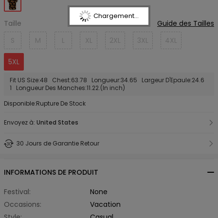
Chargement...
Taille
Guide des Tailles
S
M
L
XL
2XL
3XL
4XL
5XL
Fit US Size:48 Chest:63.78 Longueur:34.65 Largeur D'Epaule:24.6
1 Longueur Des Manches:11.22.(In inch)
Disponible:Rupture De Stock
Envoyez à:
United States
30 Jours de Garantie Retour
INFORMATIONS DE PRODUIT
Festival:
None
Occasions:
Vacation
Style:
Casual