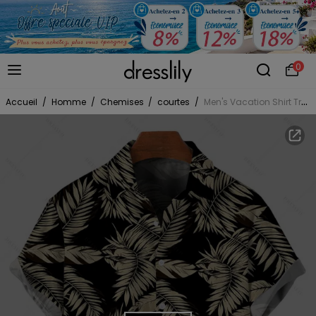
0
Accueil
/
Homme
/
Chemises
/
courtes
/
Men's Vacation Shirt Tropical Palm Leaf Print Button Up Shirt