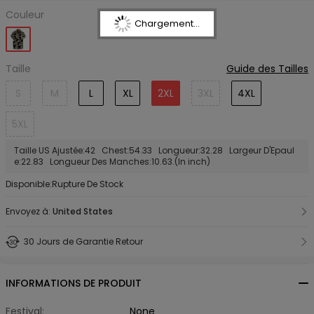
Couleur
Chargement...
Taille
Guide des Tailles
S
M
L
XL
2XL
3XL
4XL
5XL
Taille US Ajustée:42 Chest:54.33 Longueur:32.28 Largeur D'Epaul
e:22.83 Longueur Des Manches:10.63.(In inch)
Disponible:Rupture De Stock
Envoyez à:
United States
30 Jours de Garantie Retour
INFORMATIONS DE PRODUIT
Festival:
None