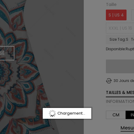
Taille
S | US 4
XXXL | US 16
Size Tag:S Ta
Disponible:Rupt
SÉ
30 Jours d
TAILLES & ME
INFORMATION
Chargement...
CM
I
Mesur