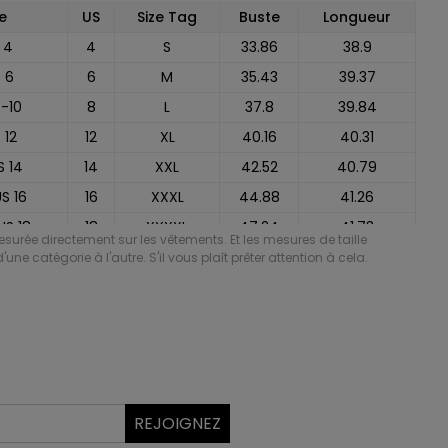
e
US
Size Tag
Buste
Longueur
 4
4
S
33.86
38.9
S 6
6
M
35.43
39.37
8-10
8
L
37.8
39.84
 12
12
XL
40.16
40.31
S 14
14
XXL
42.52
40.79
US 16
16
XXXL
44.88
41.26
US 18
18
XXXXL
47.24
41.73
mesurée directement sur les vêtements. Et les mesures de taille
 US 20
20
XXXXXL
49.61
42.2
'une catégorie à l'autre. S'il vous plaît prêter attention à cela.
REJOIGNEZ