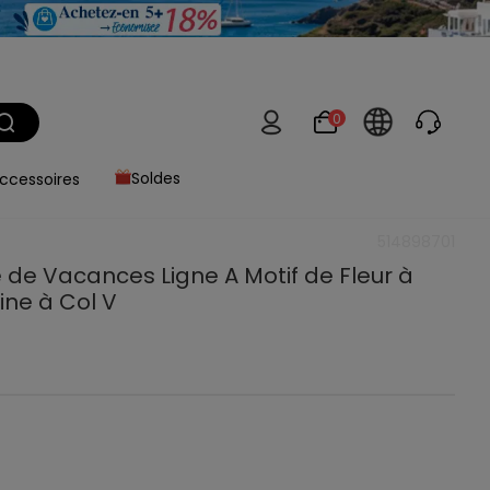
0
ccessoires
Soldes
514898701
 de Vacances Ligne A Motif de Fleur à
Fine à Col V