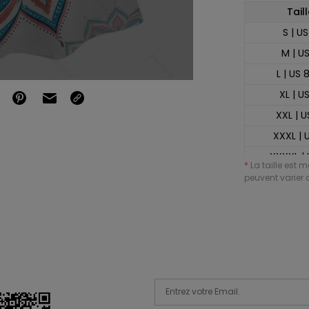
Taill
S | US
M | U
L | US 
XL | US
XXL | U
XXXL | 
XXXXL | 
*
La taille est 
XXXXXL |
peuvent varier d