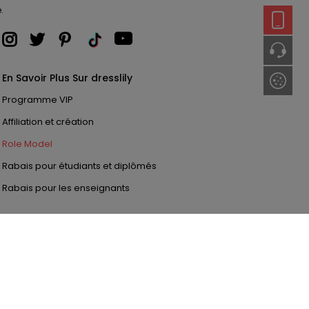
.
En Savoir Plus Sur dresslily
Programme VIP
Affiliation et création
Role Model
Rabais pour étudiants et diplômés
Rabais pour les enseignants