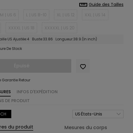
Guide des Tailles
M | US 6
L | US 8-10
XL | US 12
XXL | US 14
XXXXL | US 18
XXXXXL | US 20
ille US Ajustée:4 Buste:33.86 Longueur:38.9.(In inch)
ure De Stock
Épuisé
e Garantie Retour
SURES
INFOS D'EXPÉDITION
S DE PRODUIT
NCH
US·États-Unis
es du produit
Mesures du corps