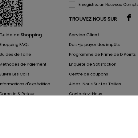
Enregistrez un Nouveau Compte
TROUVEZ NOUS SUR
Guide de Shopping
Service Client
Shopping FAQs
Dois-je payer des impôts
Guides de Taille
Programme de Prime de D Points
Méthodes de Paiement
Enquête de Satisfaction
Suivre Les Colis
Centre de coupons
Informations d'expédition
Aidez-Nous Sur Les Tailles
Garantie & Retour
Contactez-Nous
Copyright 2011-2026
DressLily.com
. Tous droits réservés.