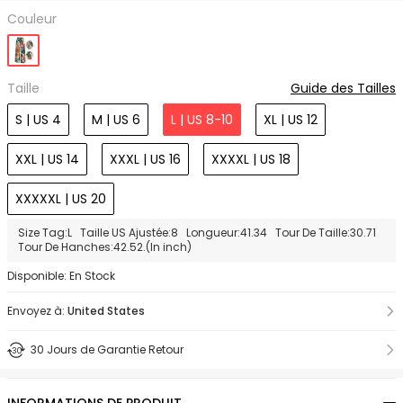
Couleur
Taille
Guide des Tailles
S | US 4
M | US 6
L | US 8-10
XL | US 12
XXL | US 14
XXXL | US 16
XXXXL | US 18
XXXXXL | US 20
Size Tag:L Taille US Ajustée:8 Longueur:41.34 Tour De Taille:30.71
Tour De Hanches:42.52.(In inch)
Disponible: En Stock
Envoyez à:
United States
30 Jours de Garantie Retour