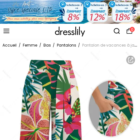
0
Accueil
/
Femme
/
Bas
/
Pantalons
/
Pantalon de vacances à jambes larges, imprimé floral tropical vibrant, poches et ceinture