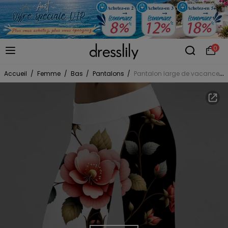
0
Accueil
/
Femme
/
Bas
/
Pantalons
/
Pantalon large de vacances à imprimé floral et feuilles contrasté