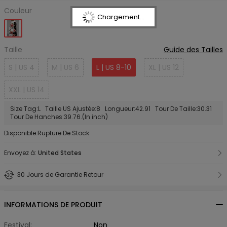
Couleur
Chargement...
Taille
Guide des Tailles
S | US 4
M | US 6
L | US 8-10
XL | US 12
XXL | US 14
Size Tag:L Taille US Ajustée:8 Longueur:42.91 Tour De Taille:30.31
Tour De Hanches:39.76.(In inch)
Disponible:Rupture De Stock
Envoyez à:
United States
30 Jours de Garantie Retour
INFORMATIONS DE PRODUIT
Festival:
Non