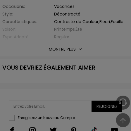
Occasions:
Vacances
Style:
Décontracté
Caractéristiques:
Contraste de Couleur,Fleuri,Feuille
Saison:
Printemps,Été
Type Adapté:
Regular
Épaisseur:
Standard
MONTRE PLUS
Éxtension de Tissu:
Légèrement Elastique
Avec Ceinture:
Non
VOUS DEVRIEZ ÉGALEMENT AIMER
Matière:
Fibre Élastique,Polyester
Type de Tissu:
d'Autre
Style de Pantalon:
Pantalon Jambe Large
Type de Taille:
Taille Haute
Longueur inférieure:
Long
Liste d'emballage:
1 x Pantalon
REJOIGNEZ
Enregistrez un Nouveau Compte.