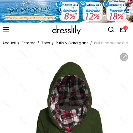
0
Accueil
/
Femme
/
Tops
/
Pulls & Cardigans
/
Pull à capuche à carreaux en tricot torsadé pour femme, col châle froncé à boutons factices