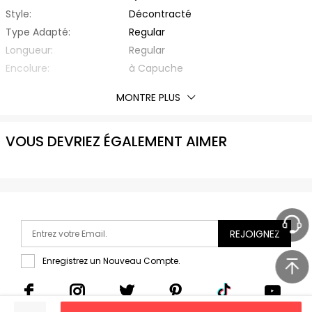
Style:
Décontracté
Type Adapté:
Regular
Longueur:
Regular
Encolure:
à Capuche
Longueur des manches:
Manche Longue
MONTRE PLUS
Matière:
Polyester,Spandex
Éxtension de Tissu:
Hautement Elastique
VOUS DEVRIEZ ÉGALEMENT AIMER
Type de Motif:
Carreau
Saison:
Automne,Printemps,Hiver
Poids:
0,4950 kg
Liste d'emballage:
1 x Pull
REJOIGNEZ
Enregistrez un Nouveau Compte.