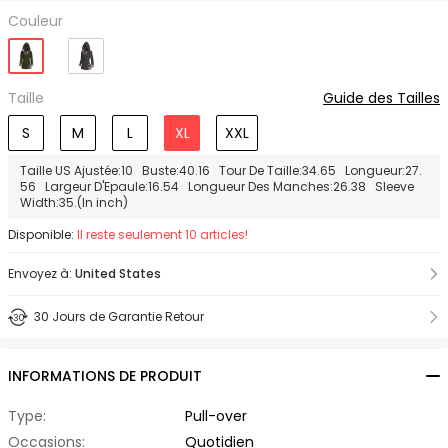
Couleur
Taille
Guide des Tailles
S
M
L
XL
XXL
Taille US Ajustée:10 Buste:40.16 Tour De Taille:34.65 Longueur:27.
56 Largeur D'Epaule:16.54 Longueur Des Manches:26.38 Sleeve
Width:35.(In inch)
Disponible:
Il reste seulement 10 articles!
Envoyez à:
United States
30 Jours de Garantie Retour
INFORMATIONS DE PRODUIT
Type:
Pull-over
Occasions:
Quotidien