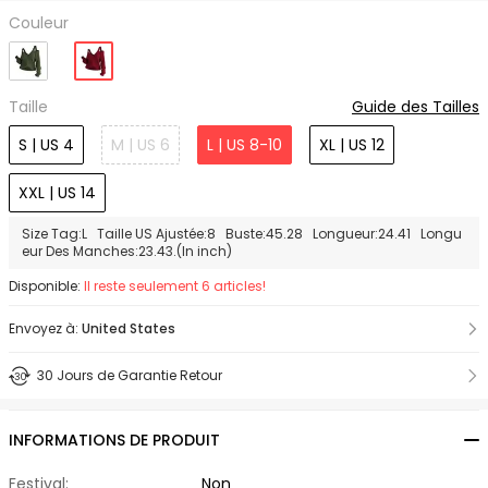
Couleur
Taille
Guide des Tailles
S | US 4
M | US 6
L | US 8-10
XL | US 12
XXL | US 14
Size Tag:L Taille US Ajustée:8 Buste:45.28 Longueur:24.41 Longu
eur Des Manches:23.43.(In inch)
Disponible:
Il reste seulement 6 articles!
Envoyez à:
United States
30 Jours de Garantie Retour
INFORMATIONS DE PRODUIT
Festival:
Non