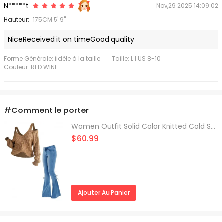
N*****t
Nov,29 2025 14:09:02
Hauteur:
175CM 5' 9"
NiceReceived it on timeGood quality
Forme Générale: fidèle à la taille
Taille: L | US 8-10
Couleur: RED WINE
#Comment le porter
Women Outfit Solid Color Knitted Cold Shoulder Sweater and Lace Up Flare Jeans Set
$60.99
Ajouter Au Panier