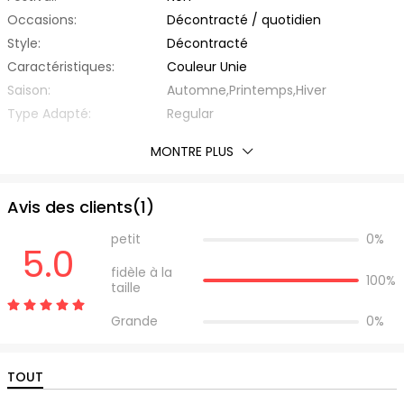
Occasions:
Décontracté / quotidien
Style:
Décontracté
Caractéristiques:
Couleur Unie
Saison:
Automne,Printemps,Hiver
Type Adapté:
Regular
Épaisseur:
Standard
MONTRE PLUS
Éxtension de Tissu:
Légèrement Elastique
Avec Ceinture:
Non
Avis des clients(
1
)
Matière:
Acrylique
Type de Tissu:
d'Autre
petit
0%
5.0
Encolure:
Autres
fidèle à la
Type de Manche:
Manche de Lanterne
100%
taille
Longueur des manches:
Manche Longue
Grande
0%
Longueur Du Haut:
Regular
Liste d'emballage:
1 x Pull
TOUT