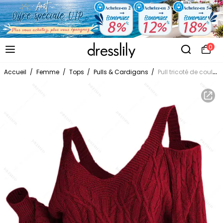
0
Accueil
/
Femme
/
Tops
/
Pulls & Cardigans
/
Pull tricoté de couleur unie, épaules dénudées, manches lanternes