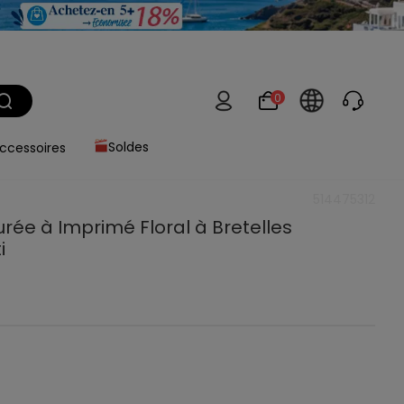
0
ccessoires
Soldes
514475312
rée à Imprimé Floral à Bretelles
i