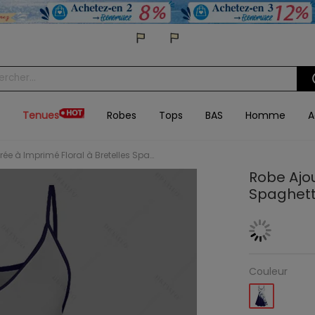
Tenues
Robes
Tops
BAS
Homme
A
Robe Ajourée à Imprimé Floral à Bretelles Spaghetti
Robe Ajou
Spaghett
Couleur