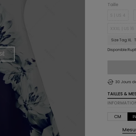
Taille
S | US 4
XXXL | US 16
Size Tag:XL T
Disponible:Rupt
SÉ
30 Jours d
TAILLES & ME
INFORMATION
CM
I
Mesur