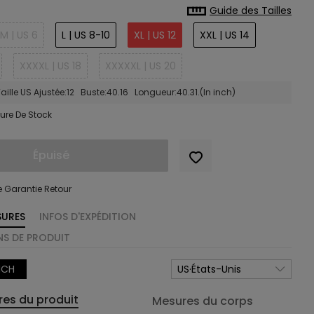
Guide des Tailles
M | US 6
L | US 8-10
XL | US 12
XXL | US 14
XXXXL | US 18
XXXXXL | US 20
aille US Ajustée:12 Buste:40.16 Longueur:40.31.(In inch)
ure De Stock
Épuisé
e Garantie Retour
SURES
INFOS D'EXPÉDITION
S DE PRODUIT
NCH
US·États-Unis
es du produit
Mesures du corps