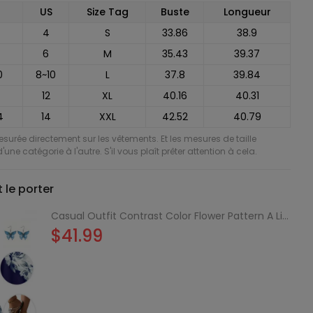
US
Size Tag
Buste
Longueur
4
S
33.86
38.9
6
M
35.43
39.37
0
8~10
L
37.8
39.84
12
XL
40.16
40.31
4
14
XXL
42.52
40.79
mesurée directement sur les vêtements. Et les mesures de taille
'une catégorie à l'autre. S'il vous plaît prêter attention à cela.
le porter
Casual Outfit Contrast Color Flower Pattern A Line Tank Dress and Butterfly Earrings Rhinestone Slip On Flat Flip Flops Outfit
$41.99