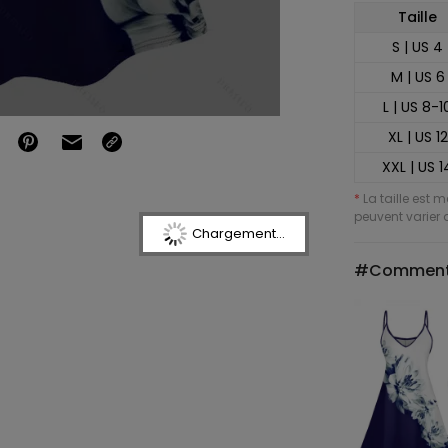
Taille
S | US 4
M | US 6
L | US 8-1
XL | US 12
XXL | US 1
*
La taille est 
peuvent varier d
Chargement...
#Comment 