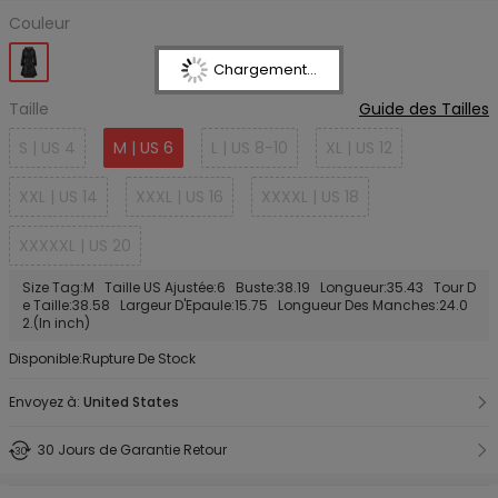
Couleur
Chargement...
Taille
Guide des Tailles
S | US 4
M | US 6
L | US 8-10
XL | US 12
XXL | US 14
XXXL | US 16
XXXXL | US 18
XXXXXL | US 20
Size Tag:M Taille US Ajustée:6 Buste:38.19 Longueur:35.43 Tour D
e Taille:38.58 Largeur D'Epaule:15.75 Longueur Des Manches:24.0
2.(In inch)
Disponible:Rupture De Stock
Envoyez à:
United States
30 Jours de Garantie Retour