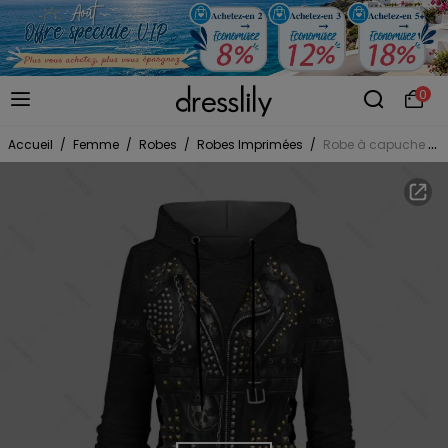
0
Accueil
/
Femme
/
Robes
/
Robes Imprimées
/
Robe à capuche gothique, imprimé 3D, mini-robe à lacets et cordons de serrage