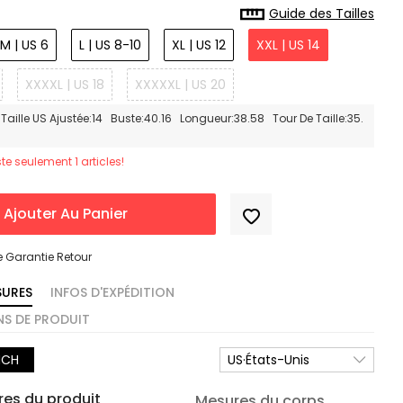
Guide des Tailles
M | US 6
L | US 8-10
XL | US 12
XXL | US 14
XXXXL | US 18
XXXXXL | US 20
Taille US Ajustée:14 Buste:40.16 Longueur:38.58 Tour De Taille:35.
este seulement 1 articles!
Ajouter Au Panier
e Garantie Retour
SURES
INFOS D'EXPÉDITION
S DE PRODUIT
NCH
US·États-Unis
es du produit
Mesures du corps