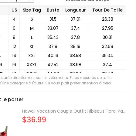
US
Size Tag
Buste
Longueur
Tour De Taille
4
S
31.5
37.01
26.38
6
M
33.07
37.4
27.95
0
8
L
35.43
37.8
30.31
12
XL
37.8
38.19
32.68
4
14
XXL
40.16
38.58
35.04
16
16
XXXL
42.52
38.98
37.4
18
18
XXXXL
44.88
39.37
39.76
mesurée directement sur les vêtements. Et les mesures de taille
 20
20
XXXXXL
47.24
39.76
42.13
'une catégorie à l'autre. S'il vous plaît prêter attention à cela.
le porter
Hawaii Vacation Couple Outfit Hibiscus Floral Palm Leaf Pattern Ruched Bust Mini Dress and Shirt Set
$36.99