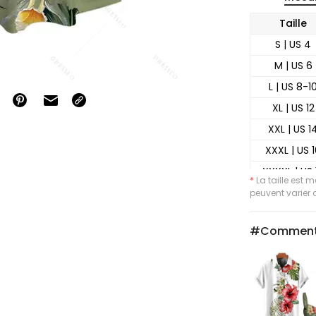
Taille
S | US 4
M | US 6
L | US 8-1
XL | US 12
XXL | US 1
XXXL | US 
XXXXL | US 
*
La taille est 
XXXXXL | US
peuvent varier d
#Comment 