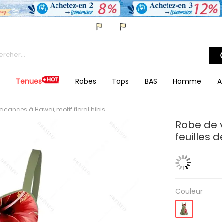
Tenues
Robes
Tops
BAS
Homme
A
Robe de vacances à Hawaï, motif floral hibiscus et feuilles de palmier, mini-robe froncée au buste
Robe de v
feuilles 
Couleur