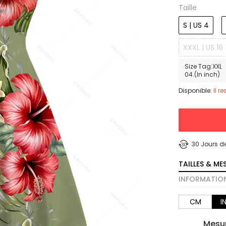
Taille
S | US 4
XXXL | US 16
Size Tag:XXL 
04.(In inch)
Disponible:
Il r
30 Jours d
TAILLES & ME
INFORMATION
CM
I
Mesur