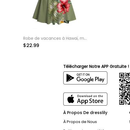
Robe de vacances à Hawaï, motif floral hibiscus et feuilles de palmier, mini-robe froncée au buste
$
22.99
Télécharger Notre APP Gratuite !
À Propos De dresslily
À Propos de Nous