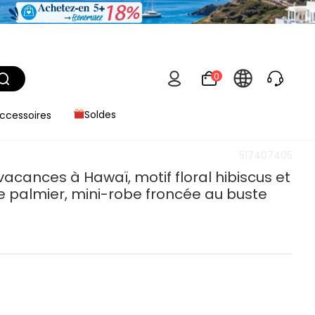
0
ccessoires
Soldes
517407405
acances à Hawaï, motif floral hibiscus et
de palmier, mini-robe froncée au buste