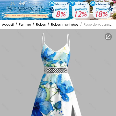
Accueil
/
Femme
/
Robes
/
Robes Imprimées
/
Robe de vacances style éclaboussures d'encre, imprimé floral et feuilles, dentelle ajourée et fendue