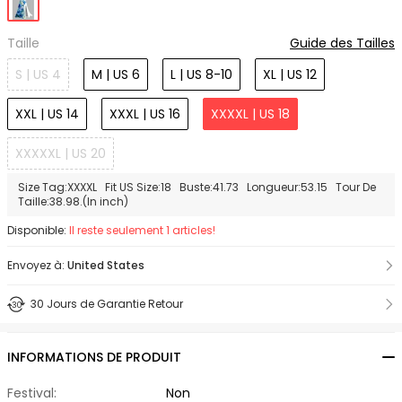
Taille
Guide des Tailles
S | US 4
M | US 6
L | US 8-10
XL | US 12
XXL | US 14
XXXL | US 16
XXXXL | US 18
XXXXXL | US 20
Size Tag:XXXXL Fit US Size:18 Buste:41.73 Longueur:53.15 Tour De
Taille:38.98.(In inch)
Disponible:
Il reste seulement 1 articles!
Envoyez à:
United States
30 Jours de Garantie Retour
INFORMATIONS DE PRODUIT
Festival:
Non