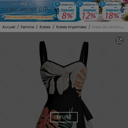
Accueil
/
Femme
/
Robes
/
Robes Imprimées
/
Robe de vacances à imprimé feuilles tropicales et à volants, col en cœur, coupe trapèze, mini-robe de plage
ÉPUISÉ