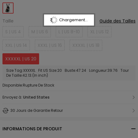
Chargement...
Taille
Guide des Tailles
S | US 4
M | US 6
L | US 8-10
XL | US 12
XXL | US 14
XXXL | US 16
XXXXL | US 18
XXXXXL | US 20
Size Tag:XXXXXL Fit US Size:20 Buste:47.24 Longueur:39.76 Tour
De Taille:42.13.(In inch)
Disponible:Rupture De Stock
Envoyez à:
United States
30 Jours de Garantie Retour
INFORMATIONS DE PRODUIT