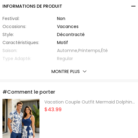
INFORMATIONS DE PRODUIT
Festival:
Non
Occasions:
Vacances
Style:
Décontracté
Caractéristiques:
Motif
Saison:
Automne,Printemps,Été
Type Adapté:
Regular
Épaisseur:
Standard
MONTRE PLUS
Éxtension de Tissu:
Hautement Elastique
Avec Ceinture:
Oui
Matière:
Fibre Élastique,Polyester
#Comment le porter
Type de Tissu:
d'Autre
Vacation Couple Outfit Mermaid Dolphin Ship Ocean Elements Pattern Ruched Bust Belt Dress and Button Up Shirt Matching Outfit
Encolure:
Col en Forme de Cœur
$43.99
Type de Manche:
Sans Manche
Longueur des manches:
Sans Manche
Silhouette:
Ligne-A