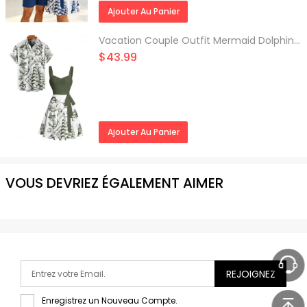
Type de Taille:
Taille Haute
Ajouter Au Panier
Longueur de Robes:
Mini
Liste d'emballage:
1 x Robe 1 x Ceinture
Vacation Couple Outfit Mermaid Dolphin Ship Ocean Elements Pattern Ruched Bust Belt Dress and Button Up Shirt Matching Outfit
$43.99
Ajouter Au Panier
VOUS DEVRIEZ ÉGALEMENT AIMER
REJOIGNEZ
Enregistrez un Nouveau Compte.