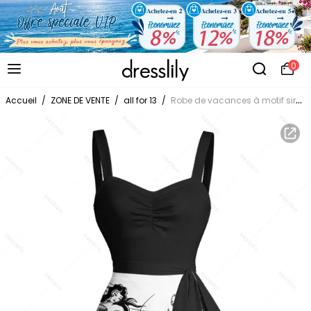
0
Accueil
/
ZONE DE VENTE
/
all for 13
/
Robe de vacances à motif sirène, dauphin, navire, éléments océaniques, buste froncé, ceinture, col en cœur, ligne A, mini, décontractée