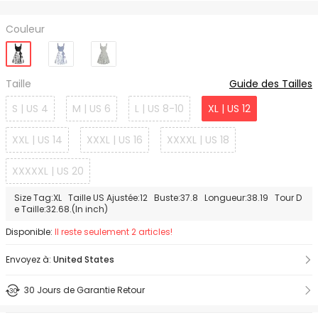
Couleur
Taille
Guide des Tailles
S | US 4
M | US 6
L | US 8-10
XL | US 12
XXL | US 14
XXXL | US 16
XXXXL | US 18
XXXXXL | US 20
Size Tag:XL Taille US Ajustée:12 Buste:37.8 Longueur:38.19 Tour D
e Taille:32.68.(In inch)
Disponible:
Il reste seulement 2 articles!
Envoyez à:
United States
30 Jours de Garantie Retour