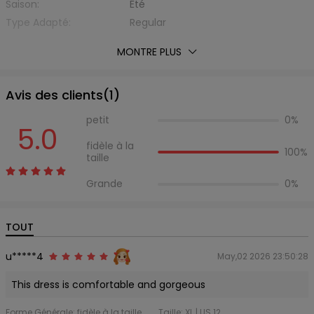
Saison:
Été
Type Adapté:
Regular
Épaisseur:
Standard
MONTRE PLUS
Éxtension de Tissu:
Non Elastique
Avec Ceinture:
Non
Avis des clients(
1
)
Matière:
Fibre Élastique,Polyester
Type de Tissu:
d'Autre
petit
0%
5.0
Encolure:
Col Halter
fidèle à la
Type de Manche:
Sans Manche
100%
taille
Longueur des manches:
Sans Manche
Grande
0%
Silhouette:
Ligne-A
Type de Taille:
Taille Haute
Longueur de Robes:
Maxi
TOUT
Liste d'emballage:
1 robe
u*****4
May,02 2026 23:50:28
This dress is comfortable and gorgeous
Forme Générale: fidèle à la taille
Taille: XL | US 12