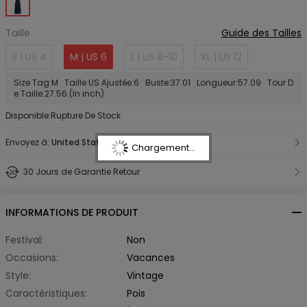
Taille
Guide des Tailles
S | US 4
M | US 6
L | US 8-10
XL | US 12
Size Tag:M Taille US Ajustée:6 Buste:37.01 Longueur:57.09 Tour D
e Taille:27.56.(In inch)
Disponible:Rupture De Stock
Envoyez à:
United States
Chargement...
30 Jours de Garantie Retour
INFORMATIONS DE PRODUIT
Festival:
Non
Occasions:
Vacances
Style:
Vintage
Caractéristiques:
Pois