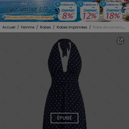
Accueil
/
Femme
/
Robes
/
Robes Imprimées
/
Robe de vacances vintage à pois, dos nu, maxi, style rétro
ÉPUISÉ