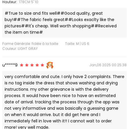
Hauteur:
178CM 5' 10
#True to size and fits well##Good quality, great
buy!##The fabric feels great##Looks exaclty like the
pictures##It's cheap. Well worth shopping##Received
the item on time#
Forme Générale: fidèle à la taille
Taille: M | US 6
Couleur: LIGHT GRAY
u*****9
Jan,06 2025 00:25:38
very comfortable and cute. I only have 2 complaints. There
is no tag inside the dress that shows washing and drying
instructions. my other grievance is with the delivery
process. It would have been nice to have an estimated
date of arrival. tracking the process through the app was
not very informative and was basically a guessing game
on when it would arrive. but it did get here and I
immediately fell in love with it!! I cannot wait to order
more! very well made.