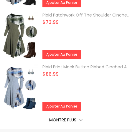
Ajouter Au Panier
Plaid Patchwork Off The Shoulder Cinched Asymmetric Dress and Lace Up Mid Calf Boots Faux Crystal Drop Earrings Outfit
$73.99
Ajouter Au Panier
Plaid Print Mock Button Ribbed Cinched A Line Dress And Rhinestone Ankle Boots Life Tree Earrings Outfit
$86.99
Ajouter Au Panier
MONTRE PLUS