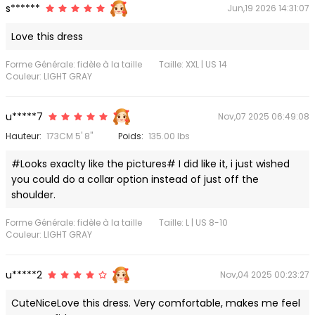
s******
Jun,19 2026 14:31:07
Love this dress
Forme Générale: fidèle à la taille
Taille: XXL | US 14
Couleur: LIGHT GRAY
u*****7
Nov,07 2025 06:49:08
Hauteur:
173CM 5' 8"
Poids:
135.00 lbs
#Looks exaclty like the pictures# I did like it, i just wished
you could do a collar option instead of just off the
shoulder.
Forme Générale: fidèle à la taille
Taille: L | US 8-10
Couleur: LIGHT GRAY
u*****2
Nov,04 2025 00:23:27
CuteNiceLove this dress. Very comfortable, makes me feel