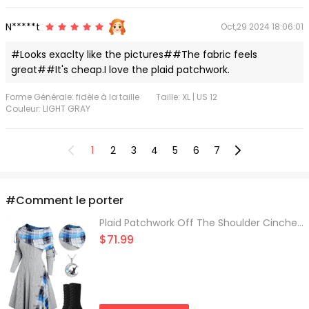
N*****t
Oct,29 2024 18:06:01
#Looks exaclty like the pictures##The fabric feels
great##It's cheap.I love the plaid patchwork.
Forme Générale: fidèle à la taille
Taille: XL | US 12
Couleur: LIGHT GRAY
<
1
2
3
4
5
6
7
>
#Comment le porter
Plaid Patchwork Off The Shoulder Cinched Asymmetric Dress and Chunky Heel Mid Calf Boots Chain Necklace Outfit
$71.99