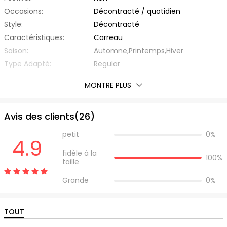
Occasions:
Décontracté / quotidien
Style:
Décontracté
Caractéristiques:
Carreau
Saison:
Automne,Printemps,Hiver
Type Adapté:
Regular
Épaisseur:
Standard
MONTRE PLUS
Éxtension de Tissu:
Légèrement Elastique
Avec Ceinture:
Non
Avis des clients(
26
)
Matière:
Fibre Élastique,Polyester
Type de Tissu:
d'Autre
petit
0%
4.9
Encolure:
Épaule Nue
fidèle à la
Type de Manche:
Regular Sleeve
100%
taille
Longueur des manches:
Manche Longue
Grande
0%
Silhouette:
Ligne-A
Type de Taille:
Taille Moyenne
Longueur de Robes:
Midi
TOUT
Liste d'emballage:
1 x Robe