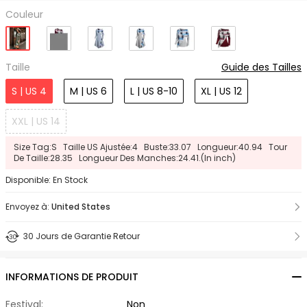
Couleur
Taille
Guide des Tailles
S | US 4
M | US 6
L | US 8-10
XL | US 12
XXL | US 14
Size Tag:S Taille US Ajustée:4 Buste:33.07 Longueur:40.94 Tour
De Taille:28.35 Longueur Des Manches:24.41.(In inch)
Disponible: En Stock
Envoyez à:
United States
30 Jours de Garantie Retour
INFORMATIONS DE PRODUIT
Festival:
Non