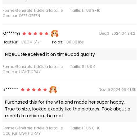
Forme Générale: fidèle à la taille
Taille: L | US 8-10
Couleur: DEEP GREEN
M*****a
Dec,31 2024 04:34:21
Hauteur:
170CM 5' 7"
Poids:
130.00 lbs
NiceCuteReceived it on timeGood quality
Forme Générale: fidèle à la taille
Taille: S | US 4
Couleur: LIGHT GRAY
d******
Nov,15 2024 06:41:35
Purchased this for the wife and made her super happy.
True to size, looked exactly like the pictures. Took about a
month to arrive in the mail.
Forme Générale: fidèle à la taille
Taille: L | US 8-10
Couleur: LIGHT GRAY