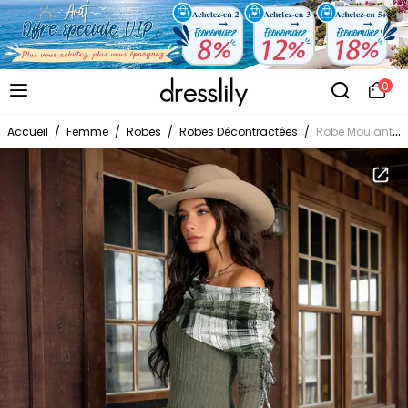
0
Accueil
/
Femme
/
Robes
/
Robes Décontractées
/
Robe Moulante Asymétrique Jointive à Carreaux Boutonnée à Epaule Dénudée