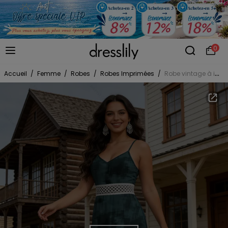
0
Accueil
/
Femme
/
Robes
/
Robes Imprimées
/
Robe vintage à imprimé tie-dye, dentelle ajourée, bretelles spaghetti fendue