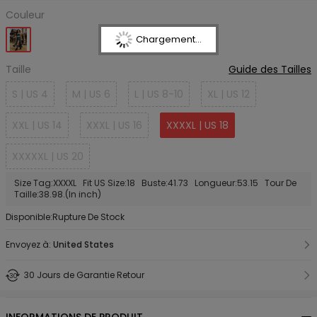
Couleur
Chargement...
Taille
Guide des Tailles
S | US 4
M | US 6
L | US 8-10
XL | US 12
XXL | US 14
XXXL | US 16
XXXXL | US 18
XXXXXL | US 20
Size Tag:XXXXL Fit US Size:18 Buste:41.73 Longueur:53.15 Tour De
Taille:38.98.(In inch)
Disponible:Rupture De Stock
Envoyez à:
United States
30 Jours de Garantie Retour