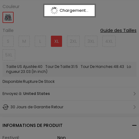
Couleur
Chargement...
Taille
Guide des Tailles
S
M
L
XL
2XL
3XL
4XL
5XL
Taille US Ajustée:40 Tour De Taille:31.5 Tour De Hanches:48.43 Lo
ngueur:23.03.(In inch)
Disponible:Rupture De Stock
Envoyez à:
United States
30 Jours de Garantie Retour
INFORMATIONS DE PRODUIT
Festival:
Non