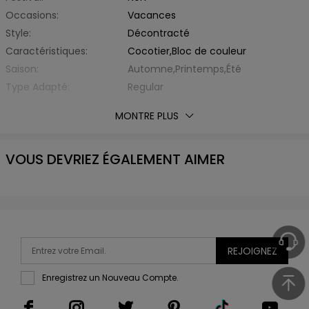
Occasions:
Vacances
Style:
Décontracté
Caractéristiques:
Cocotier,Bloc de couleur
Saison:
Automne,Printemps,Été
Type Adapté:
Regular
Épaisseur:
Standard
MONTRE PLUS
Éxtension de Tissu:
Non Elastique
Avec Ceinture:
Non
VOUS DEVRIEZ ÉGALEMENT AIMER
Matière:
Fibre Élastique,Polyester
Type de Tissu:
d'Autre
Style de Pantalon:
Droit
Type de Taille:
Taille Moyenne
Longueur inférieure:
Court
Liste d'emballage:
1 x Short
REJOIGNEZ
Enregistrez un Nouveau Compte.