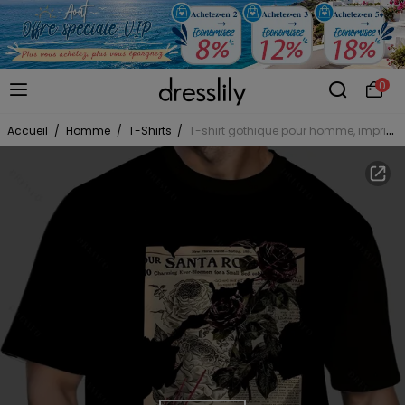
0
Accueil
/
Homme
/
T-Shirts
/
T-shirt gothique pour homme, imprimé journal rose, idéal pour les vacances