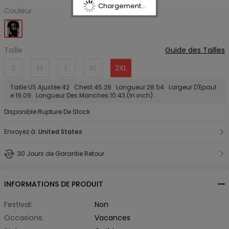
Chargement...
Couleur
Taille
Guide des Tailles
S
M
L
XL
2XL
Taille US Ajustée:42 Chest:45.28 Longueur:28.54 Largeur D'Epaul
e:19.09 Longueur Des Manches:10.43.(In inch)
Disponible:Rupture De Stock
Envoyez à:
United States
30 Jours de Garantie Retour
INFORMATIONS DE PRODUIT
Festival:
Non
Occasions:
Vacances